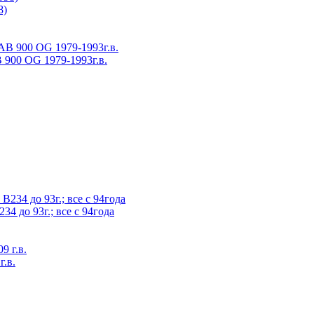
8)
900 OG 1979-1993г.в.
4 до 93г.; все с 94года
.в.