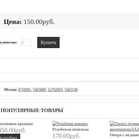
Цена:
150.00руб.
Купить
оличество:
Метки:
,
,
,
4756961
5465869
12792003
5463138
ПОПУЛЯРНЫЕ ТОВАРЫ
еклянная крышка
450.00руб.
Резьбовая шпилька
170.00руб.
Опора с подши
одробнее