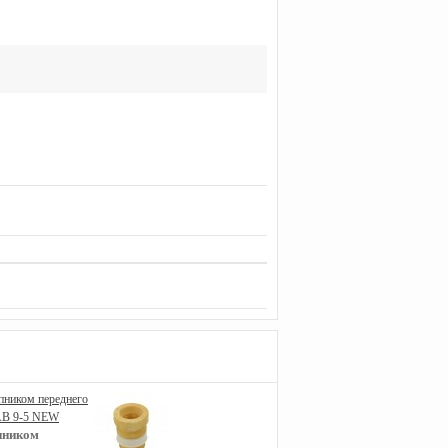
Щетка стеклоочистителя
пником
лобового стекла левая (