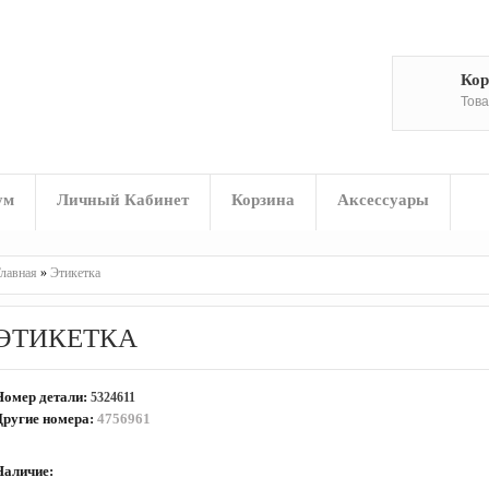
Кор
Това
ум
Личный Кабинет
Корзина
Аксессуары
лавная
»
Этикетка
ЭТИКЕТКА
Номер детали:
5324611
Другие номера:
4756961
Наличие:
На складе