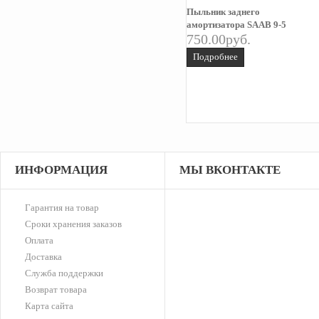
Пыльник заднего
амортизатора SAAB 9-5
750.00руб.
Подробнее
ИНФОРМАЦИЯ
МЫ ВКОНТАКТЕ
крепёжная планка 9000
4293791
Гарантия на товар
1500.00руб.
Сроки хранения заказов
Подробнее
Оплата
Доставка
Служба поддержки
Возврат товара
Обшивка стойки
3500.00руб.
Карта сайта