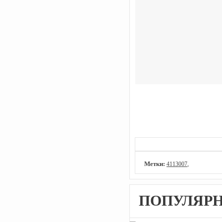
Метки:
,
4113007
ПОПУЛЯР