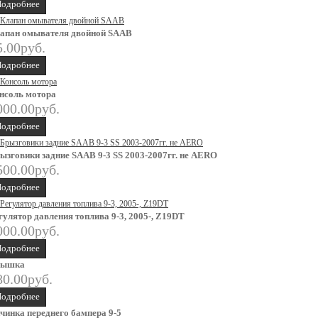
одробнее
апан омывателя двойной SAAB
5.00руб.
одробнее
нсоль мотора
000.00руб.
одробнее
ызговики задние SAAB 9-3 SS 2003-2007гг. не AERO
500.00руб.
одробнее
гулятор давления топлива 9-3, 2005-, Z19DT
000.00руб.
одробнее
рышка
80.00руб.
одробнее
чинка переднего бампера 9-5