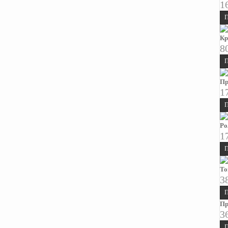
1
П
Кр
8
П
Пр
1
П
Ро
1
П
То
3
П
Пр
3
П