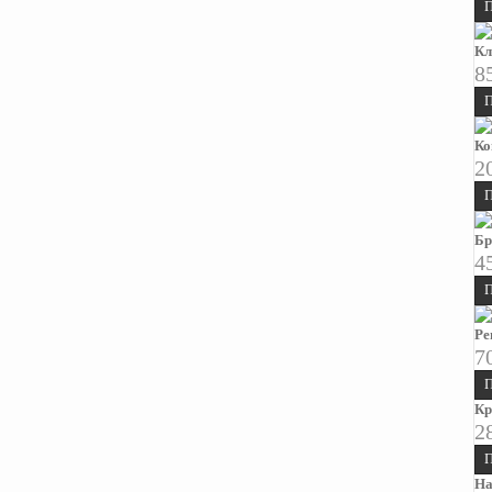
П
Кл
8
П
Ко
2
П
Бр
4
П
Ре
7
П
К
2
П
На