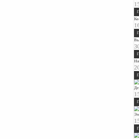
1
П
Ко
1
П
Вы
3
П
На
2
П
Де
1
П
Эм
1
П