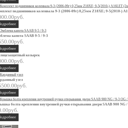
мплект подшипников коленвала 9-3 (2006-09г) 0,25мм Z18XE; 9-5(2010-) А
000.00руб.
одробнее
блема капота SAAB 9-5 / 9-3
550.00руб.
одробнее
лнцезащитный козырек
000.00руб.
одробнее
рданный узел
5500.00руб.
одробнее
ышка болта крепления внутренней ручки открывания двери SAAB 900 NG / 9
0.00руб.
одробнее