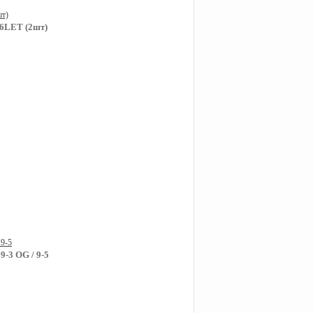
16LET (2шт)
-3 OG / 9-5