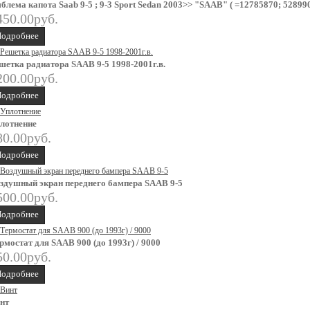
блема капота Saab 9-5 ; 9-3 Sport Sedan 2003>> "SAAB" ( =12785870; 52899
450.00руб.
одробнее
шетка радиатора SAAB 9-5 1998-2001г.в.
200.00руб.
одробнее
лотнение
80.00руб.
одробнее
здушный экран переднего бампера SAAB 9-5
500.00руб.
одробнее
рмостат для SAAB 900 (до 1993г) / 9000
50.00руб.
одробнее
нт