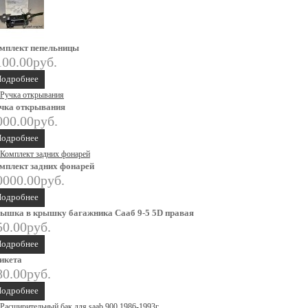
мплект пепельницы
100.00руб.
одробнее
чка открывания
000.00руб.
одробнее
мплект задних фонарей
0000.00руб.
одробнее
ышка в крышку багажника Сааб 9-5 5D правая
50.00руб.
одробнее
икета
80.00руб.
одробнее