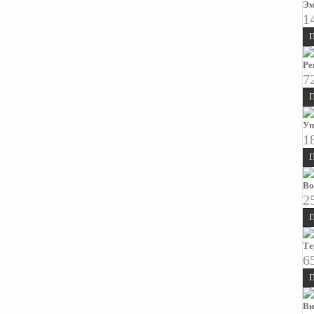
Эм
1
П
Ре
7
П
Уп
1
П
Во
2
П
Те
6
П
Ви