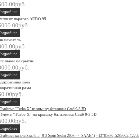
500.00руб.
одробнее
мплект порогов AERO 95
6000.00руб.
одробнее
ключатель
000.00руб.
одробнее
польное покрытие
0000.00руб.
одробнее
коративная рама
50.00руб.
одробнее
блема "Turbo X" на крышку багажника Сааб 9-3 5D
500.00руб.
одробнее