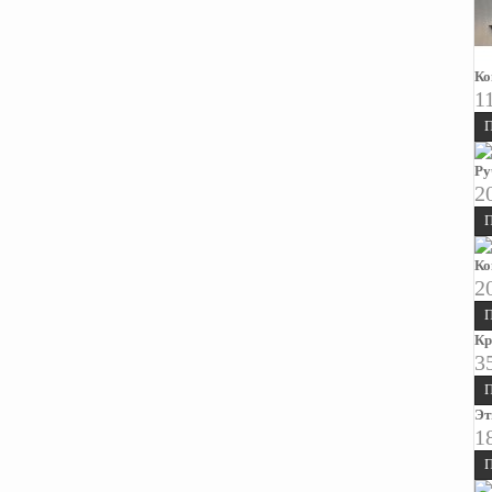
Ко
1
П
Ру
2
П
Ко
2
П
Кр
3
П
Эт
1
П