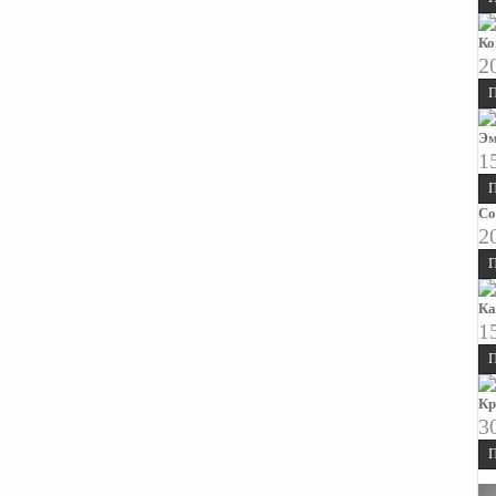
Ко
2
П
Эм
1
П
Со
2
П
Ка
1
П
Кр
3
П